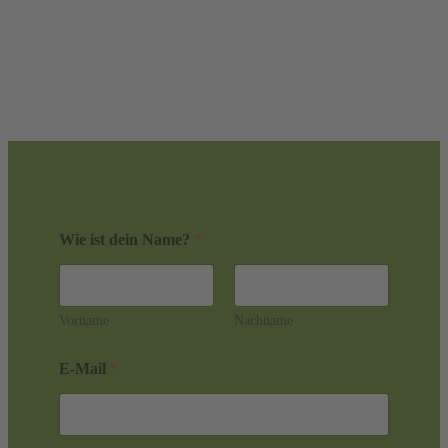
Wie ist dein Name?
*
Vorname
Nachname
E-Mail
*