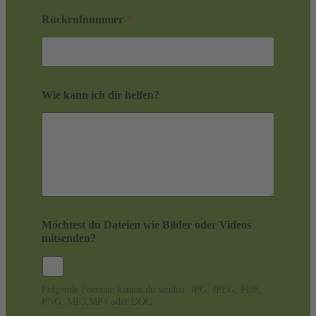
Rückrufnummer
*
Wie kann ich dir helfen?
Möchtest du Dateien wie Bilder oder Videos
mitsenden?
Folgende Formate kannst du senden. JPG, JPEG, PDF,
PNG, MP3,MP4 oder DOC